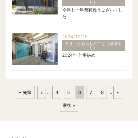
り）
今年も一年間有難うございまし
た
2024/12/29
住まいと暮らしのこと（現場便
り）
2024年 仕事納め
« 先頭
«
...
4
5
6
7
8
...
»
最後 »