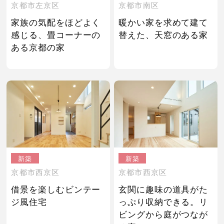
京都市左京区
京都市南区
家族の気配をほどよく
暖かい家を求めて建て
感じる、畳コーナーの
替えた、天窓のある家
ある京都の家
新築
新築
京都市西京区
京都市西京区
借景を楽しむビンテー
玄関に趣味の道具がた
ジ風住宅
っぷり収納できる。リ
ビングから庭がつなが