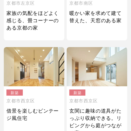
京都市左京区
京都市南区
家族の気配をほどよく
暖かい家を求めて建て
感じる、畳コーナーの
替えた、天窓のある家
ある京都の家
新築
新築
京都市西京区
京都市西京区
借景を楽しむビンテー
玄関に趣味の道具がた
ジ風住宅
っぷり収納できる。リ
ビングから庭がつなが