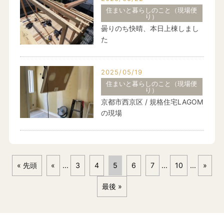
住まいと暮らしのこと（現場便
り）
曇りのち快晴、本日上棟しまし
た
2025/05/19
住まいと暮らしのこと（現場便
り）
京都市西京区 / 規格住宅LAGOM
の現場
« 先頭
«
...
3
4
5
6
7
...
10
...
»
最後 »